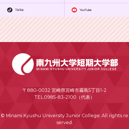
TikTok
YouTube
〒880-0032 宮崎県宮崎市霧島5丁目1-2
TEL.0985-83-2100（代表）
© Minami Kyushu University Junior College. All rights re
served.