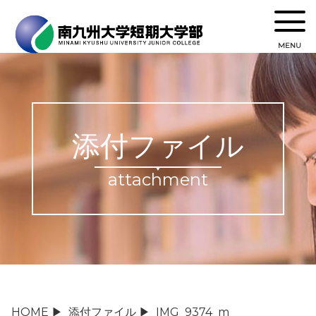
MENU
添付ファイル
attachment
HOME
▶
添付ファイル
▶
IMG_9374_m