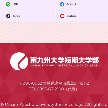
LINE
facebook
TikTok
YouTube
〒880-0032 宮崎県宮崎市霧島5丁目1-2
TEL.0985-83-2100（代表）
© Minami Kyushu University Junior College. All rights re