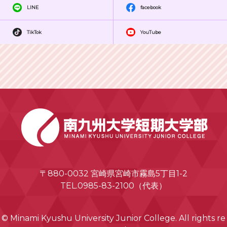
LINE
facebook
TikTok
YouTube
〒880-0032 宮崎県宮崎市霧島5丁目1-2
TEL.0985-83-2100（代表）
© Minami Kyushu University Junior College. All rights re