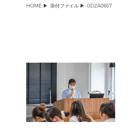
HOME
▶
添付ファイル
▶
0D2A0657