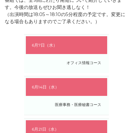
番組では、全9回にわたり南短について紹介していきま
す。今後の放送もぜひお聞き逃しなく！
（出演時間は18:05～18:10の5分程度の予定です。変更に
なる場合もありますのでご了承ください。）
放
6月7日（水）
送
日
オフィス情報コース
出
演
者
6月14日（水）
医療事務・医療秘書コース
6月21日（水）