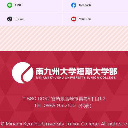
LINE
facebook
TikTok
YouTube
〒880-0032 宮崎県宮崎市霧島5丁目1-2
TEL.0985-83-2100（代表）
© Minami Kyushu University Junior College. All rights re