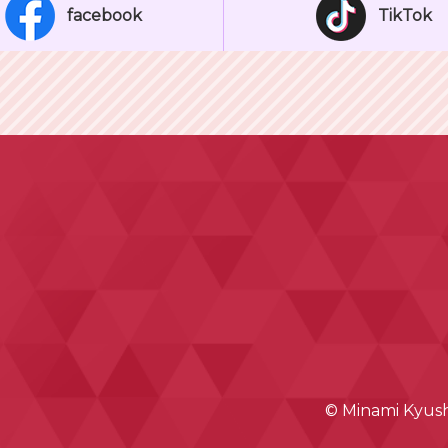
facebook
TikTok
© Minami Kyushu