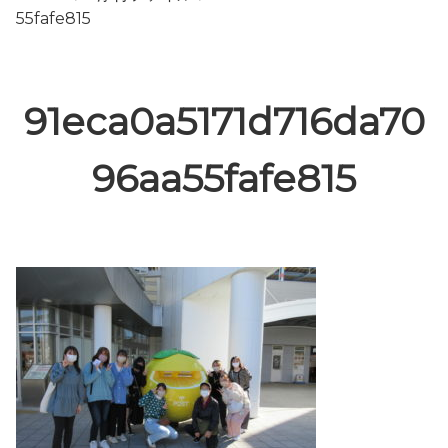
55fafe815
91eca0a5171d716da70
96aa55fafe815