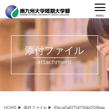
MENU
添付ファイル
attachment
HOME
▶
添付ファイル
▶
91eca0a5171d716da7096aa