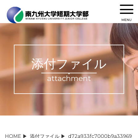
MENU
添付ファイル
attachment
HOME
▶
添付ファイル
▶
d72a933fc7000b9a33969