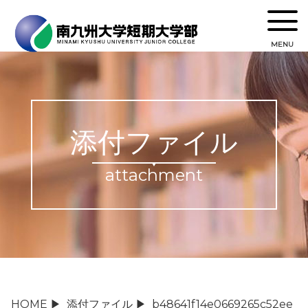
MENU
添付ファイル
attachment
HOME
▶
添付ファイル
▶
b48641f14e0669265c52ee