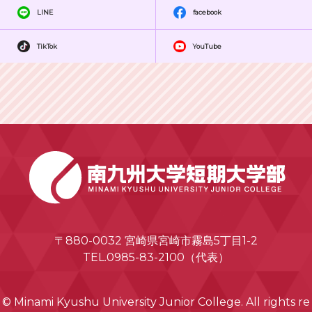
LINE
facebook
TikTok
YouTube
〒880-0032 宮崎県宮崎市霧島5丁目1-2
TEL.0985-83-2100（代表）
© Minami Kyushu University Junior College. All rights re