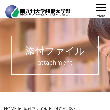
MENU
添付ファイル
attachment
HOME
▶
添付ファイル
▶
0D2A2387