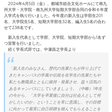
2024年4月5日（金）、都城市総合文化ホールにて南九
州大学・大学院・南九州大学短期大学部合同の令和６年度
入学式を執り行いました。今年度の新入生は学部生201
名、大学院生5名、短期大学部生32名、編入生5名の合わ
せて238名です。
新入生代表として学部、大学院、短期大学部から1名ず
つ宣誓を行いました。
続く学長式辞では、中瀬昌之学長より
「新入生のみなさん、歴代の先輩たちが作り上げて
きたキャンパスの学風や伝統を在学生の先輩たちや
私たち教職員とともに維持・発展させ、益々活気の
あるキャンパスにしていきましょう。（中略）1年生
の今から、「大学を卒業後に自分は社会人として何
がしたいのか」ということを常に意識し、その目標
に向かって着実に自己研鑚を積んでもらえることを