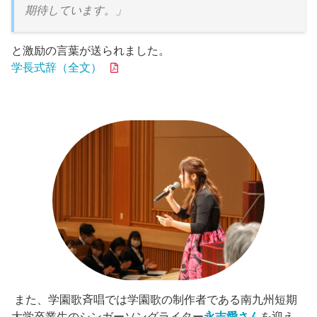
期待しています。」
と激励の言葉が送られました。
学長式辞（全文）
また、学園歌斉唱では学園歌の制作者である南九州短期
大学卒業生のシンガーソングライター
永吉愛さん
を迎え、