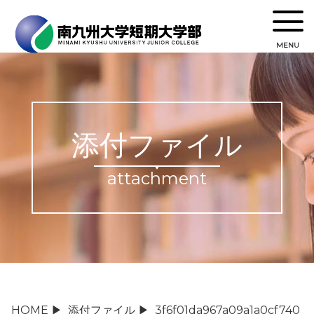
MENU
添付ファイル
attachment
HOME
▶
添付ファイル
▶
3f6f01da967a09a1a0cf740