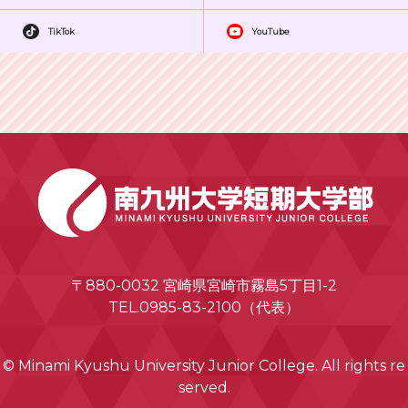
TikTok
YouTube
〒880-0032 宮崎県宮崎市霧島5丁目1-2
TEL.0985-83-2100（代表）
© Minami Kyushu University Junior College. All rights re
served.