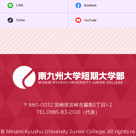
LINE
facebook
TikTok
YouTube
〒880-0032 宮崎県宮崎市霧島5丁目1-2
TEL.0985-83-2100（代表）
© Minami Kyushu University Junior College. All rights re