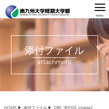
MENU
添付ファイル
attachment
HOME
▶
添付ファイル
▶
1185_181005_image2