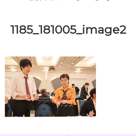
1185_181005_image2