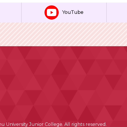
YouTube
 University Junior College. All rights reserved.