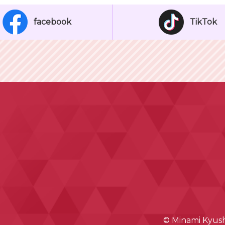
facebook
TikTok
© Minami Kyushu