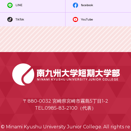
LINE
facebook
TikTok
YouTube
〒880-0032 宮崎県宮崎市霧島5丁目1-2
TEL.0985-83-2100（代表）
© Minami Kyushu University Junior College. All rights re