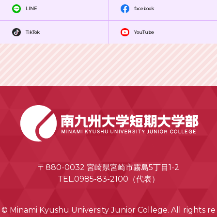
LINE
facebook
TikTok
YouTube
〒880-0032 宮崎県宮崎市霧島5丁目1-2
TEL.0985-83-2100（代表）
© Minami Kyushu University Junior College. All rights re