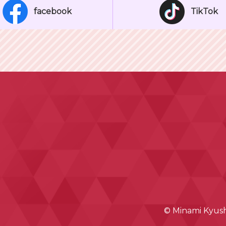
facebook
TikTok
© Minami Kyushu