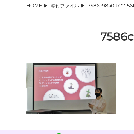
HOME
▶
添付ファイル
▶
7586c98a0fb77f56
7586c