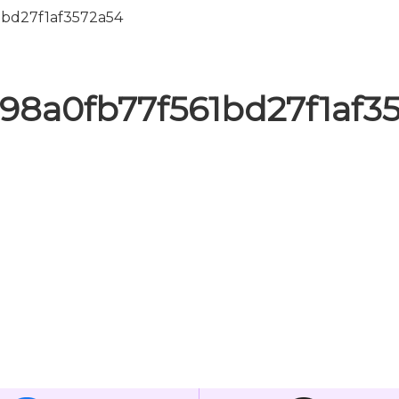
1bd27f1af3572a54
98a0fb77f561bd27f1af3