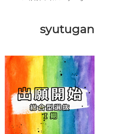
syutugan