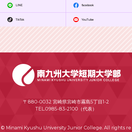
LINE
facebook
TikTok
YouTube
〒880-0032 宮崎県宮崎市霧島5丁目1-2
TEL.0985-83-2100（代表）
© Minami Kyushu University Junior College. All rights re