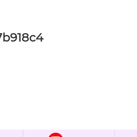
7b918c4