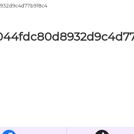
8932d9c4d77b918c4
044fdc80d8932d9c4d7