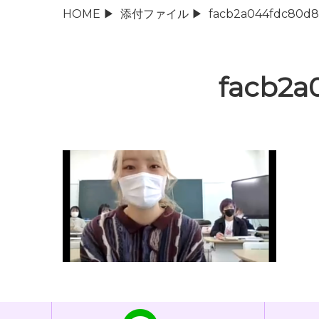
HOME
▶
添付ファイル
▶
facb2a044fdc80d
facb2a