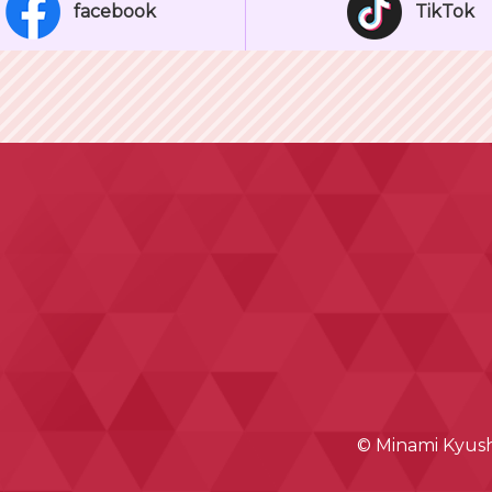
facebook
TikTok
© Minami Kyushu