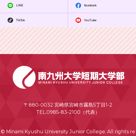
LINE
facebook
TikTok
YouTube
〒880-0032 宮崎県宮崎市霧島5丁目1-2
TEL.0985-83-2100（代表）
© Minami Kyushu University Junior College. All rights re