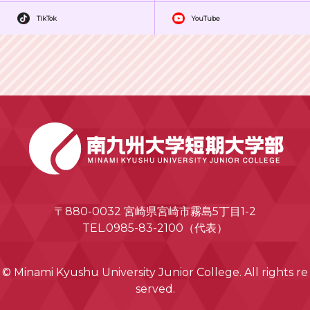
TikTok
YouTube
〒880-0032 宮崎県宮崎市霧島5丁目1-2
TEL.0985-83-2100（代表）
© Minami Kyushu University Junior College. All rights re
served.