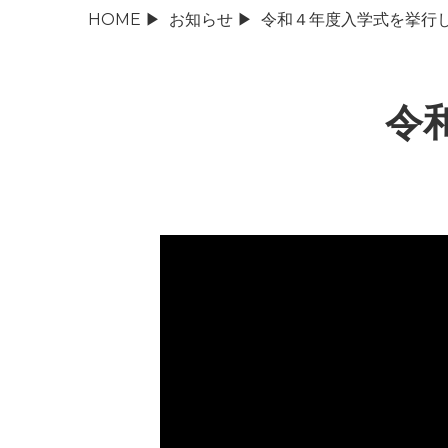
HOME
▶
お知らせ
▶
令和４年度入学式を挙行
令