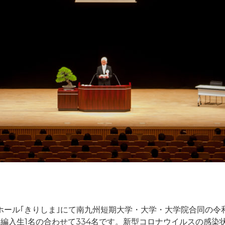
 大ホール｢きりしま｣にて南九州短期大学・大学・大学院合同の
名、編入生1名の合わせて334名です。新型コロナウイルスの感