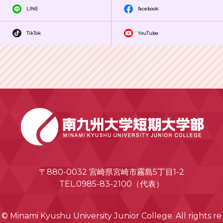
LINE
facebook
TikTok
YouTube
〒880-0032 宮崎県宮崎市霧島5丁目1-2
TEL.0985-83-2100（代表）
© Minami Kyushu University Junior College. All rights re