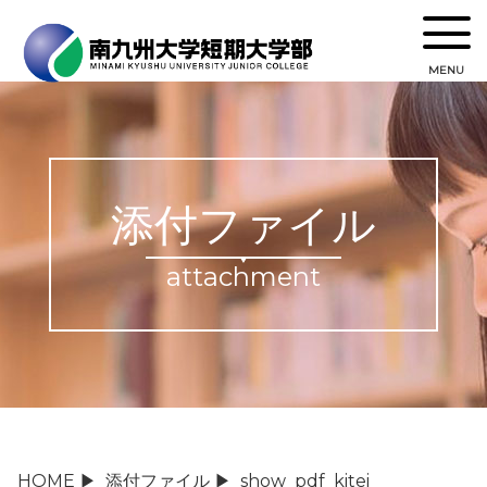
MENU
添付ファイル
attachment
HOME
▶
添付ファイル
▶
show_pdf_kitei