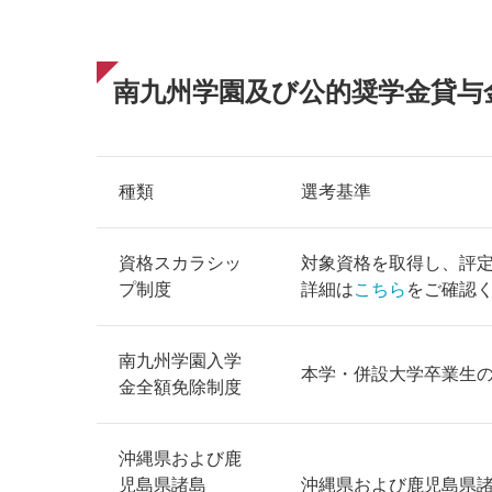
南九州学園及び公的奨学金貸与
種類
選考基準
資格スカラシッ
対象資格を取得し、評定
プ制度
詳細は
こちら
をご確認
南九州学園入学
本学・併設大学卒業生
金全額免除制度
沖縄県および鹿
児島県諸島
沖縄県および鹿児島県諸