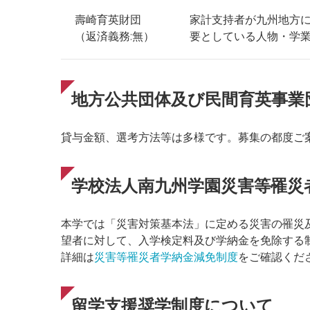
壽崎育英財団
家計支持者が九州地方
（返済義務:無）
要としている人物・学
地方公共団体及び民間育英事業
貸与金額、選考方法等は多様です。募集の都度ご
学校法人南九州学園災害等罹災
本学では「災害対策基本法」に定める災害の罹災
望者に対して、入学検定料及び学納金を免除する
詳細は
災害等罹災者学納金減免制度
をご確認くだ
留学支援奨学制度について