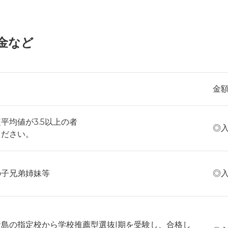
金など
金
平均値が3.5以上の者
◎入
ください。
の子兄弟姉妹等
◎入
島の指定校から学校推薦型選抜I期を受験し、合格し