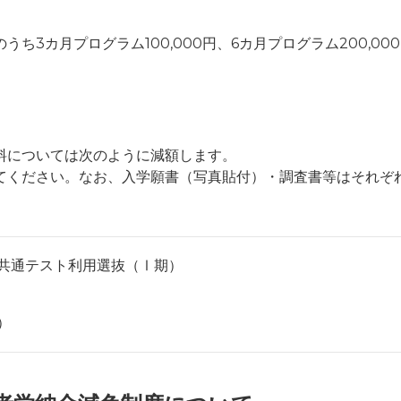
3カ月プログラム100,000円、6カ月プログラム200,00
料については次のように減額します。
てください。なお、入学願書（写真貼付）・調査書等はそれぞ
共通テスト利用選抜（Ⅰ期）
）