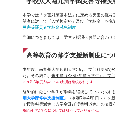
学校法人南九州学園災害等罹災
本学では「災害対策基本法」に定める災害の罹災
望者に対して「入学検定料」及び「学納金」を免
災害等罹災者学納金減免制度
詳細につきましては、学生支援課へお問い合わせ
高等教育の修学支援新制度につ
本年度、南九州大学短期大学部は、文部科学省が
た。その結果、
来年度（令和7年度入学生）、文
※令和6年度入学生への支援は継続されます
経済的に厳しい学生が学業を継続していくために
期大学部修学支援制度」
（令和7年4月1日～）
で授業料等減免（入学金及び授業料減免）の支援
※給付型奨学金については対応しておりません。