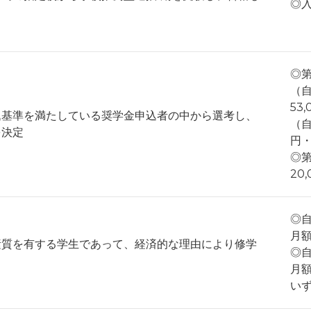
◎入
◎
（自
53
込基準を満たしている奨学金申込者の中から選考し、
（自
を決定
円・
◎
20
◎
月額
素質を有する学生であって、経済的な理由により修学
◎
月額
い