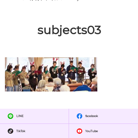
subjects03
LINE
facebook
TikTok
YouTube