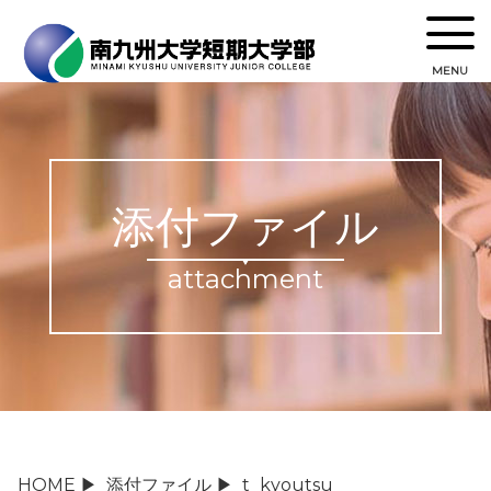
MENU
添付ファイル
attachment
HOME
▶
添付ファイル
▶
t_kyoutsu