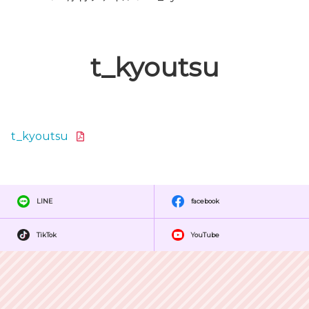
t_kyoutsu
t_kyoutsu
LINE
facebook
TikTok
YouTube