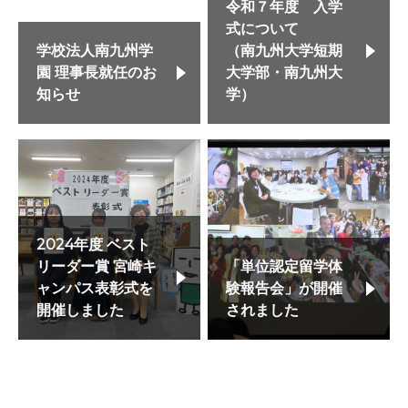
令和７年度 入学
式について
学校法人南九州学
（南九州大学短期
園 理事長就任のお
大学部・南九州大
知らせ
学）
2024年度 ベスト
リーダー賞 宮崎キ
「単位認定留学体
ャンパス表彰式を
験報告会」が開催
開催しました
されました