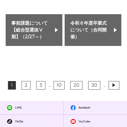
事前課題について
令和６年度卒業式
【総合型選抜Ⅴ
について（合同開
期】（2/27～）
催）
1
2
3
...
10
20
30
...
▶
LINE
facebook
TikTok
YouTube