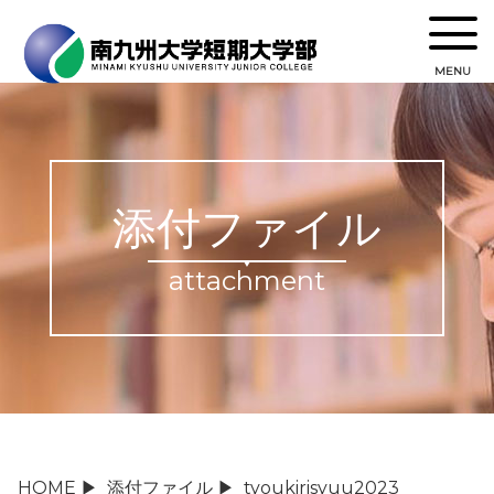
MENU
添付ファイル
attachment
HOME
▶
添付ファイル
▶
tyoukirisyuu2023