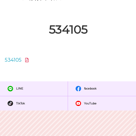
534105
534105
LINE
facebook
TikTok
YouTube