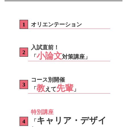
オリエンテーション
入試直前！
小論文
「
対策講座
」
コース別開催
教
先輩
「
えて
」
特別講座
キャリア・デザイ
「