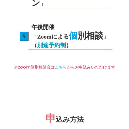
ン
」
午後開催
個
別相談
「Zoomによる
」
（
別途予約制
）
※zoom個別相談会は
こちら
からお申込みいただけます
申
込み方法