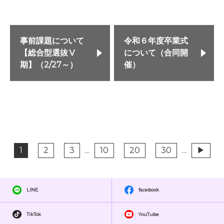
事前課題について
令和６年度卒業式
【総合型選抜Ⅴ
について（合同開
期】（2/27～）
催）
1
2
3
...
10
20
30
...
▶
LINE
facebook
TikTok
YouTube