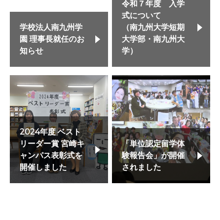
令和７年度 入学
式について
学校法人南九州学
（南九州大学短期
園 理事長就任のお
大学部・南九州大
知らせ
学）
2024年度 ベスト
リーダー賞 宮崎キ
「単位認定留学体
ャンパス表彰式を
験報告会」が開催
開催しました
されました