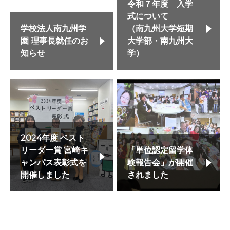
令和７年度 入学
式について
学校法人南九州学
（南九州大学短期
園 理事長就任のお
大学部・南九州大
知らせ
学）
2024年度 ベスト
リーダー賞 宮崎キ
「単位認定留学体
ャンパス表彰式を
験報告会」が開催
開催しました
されました