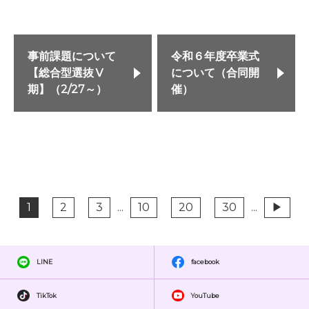
事前課題について
令和６年度卒業式
【総合型選抜Ⅴ
について（合同開
期】（2/27～）
催）
1
2
3
...
10
20
30
...
▶
LINE
facebook
TikTok
YouTube