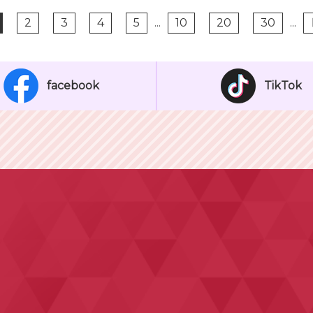
2
3
4
5
...
10
20
30
...
facebook
TikTok