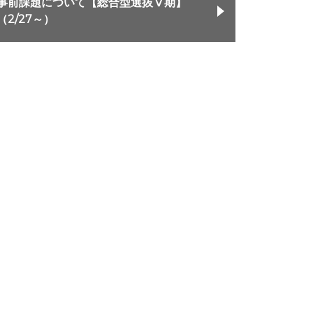
事前課題について【総合型選抜Ⅴ期】
（2/27～）