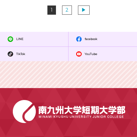
1
2
▶
LINE
facebook
TikTok
YouTube