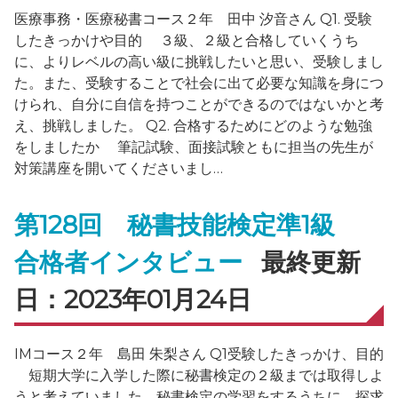
医療事務・医療秘書コース２年 田中 汐音さん Q1. 受験
したきっかけや目的 ３級、２級と合格していくうち
に、よりレベルの高い級に挑戦したいと思い、受験しまし
た。また、受験することで社会に出て必要な知識を身につ
けられ、自分に自信を持つことができるのではないかと考
え、挑戦しました。 Q2. 合格するためにどのような勉強
をしましたか 筆記試験、面接試験ともに担当の先生が
対策講座を開いてくださいまし…
第128回 秘書技能検定準1級
合格者インタビュー
最終更新
日：2023年01月24日
IMコース２年 島田 朱梨さん Q1受験したきっかけ、目的
短期大学に入学した際に秘書検定の２級までは取得しよ
うと考えていました。秘書検定の学習をするうちに、探求