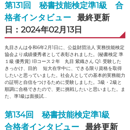
第131回 秘書技能検定準1級 合
格者インタビュー
最終更新
日：2024年02月13日
丸目さんは令和6年2月1日に、公益財団法人 実務技能検定
協会より成績優秀者として表彰されました。(秘書検定 準
１級 優秀賞) IBコース２年 丸目 紫織さん Q1. 受験した
きっかけ、目的 短大在学中に、できる限り資格を取得
したいと思っていました。社会人としての基本的実務能力
の証明と自信をつけるために受験しました。3級・2級と
順調に合格できたので、更に挑戦したいと思いました。ま
た、準1級は面接試…
第134回 秘書技能検定準1級
合格者インタビュー
最終更新