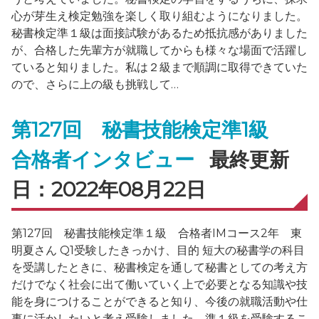
心が芽生え検定勉強を楽しく取り組むようになりました。
秘書検定準１級は面接試験があるため抵抗感がありました
が、合格した先輩方が就職してからも様々な場面で活躍し
ていると知りました。私は２級まで順調に取得できていた
ので、さらに上の級も挑戦して…
第127回 秘書技能検定準1級
合格者インタビュー
最終更新
日：2022年08月22日
第127回 秘書技能検定準１級 合格者IMコース2年 東
明夏さん Q1受験したきっかけ、目的 短大の秘書学の科目
を受講したときに、秘書検定を通して秘書としての考え方
だけでなく社会に出て働いていく上で必要となる知識や技
能を身につけることができると知り、今後の就職活動や仕
事に活かしたいと考え受験しました。準１級を受験するこ