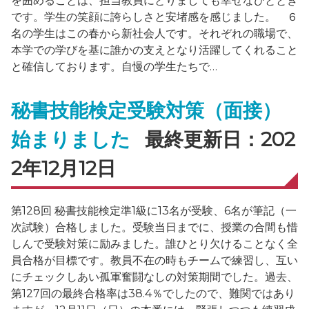
を囲めることは、担当教員にとりましても幸せなひととき
です。学生の笑顔に誇らしさと安堵感を感じました。 ６
名の学生はこの春から新社会人です。それぞれの職場で、
本学での学びを基に誰かの支えとなり活躍してくれること
と確信しております。自慢の学生たちで…
秘書技能検定受験対策（面接）
始まりました
最終更新日：202
2年12月12日
第128回 秘書技能検定準1級に13名が受験、6名が筆記（一
次試験）合格しました。受験当日までに、授業の合間も惜
しんで受験対策に励みました。誰ひとり欠けることなく全
員合格が目標です。教員不在の時もチームで練習し、互い
にチェックしあい孤軍奮闘なしの対策期間でした。過去、
第127回の最終合格率は38.4％でしたので、難関ではあり